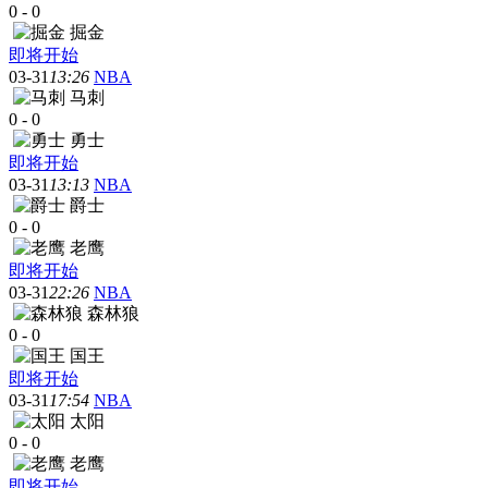
0
-
0
掘金
即将开始
03-31
13:26
NBA
马刺
0
-
0
勇士
即将开始
03-31
13:13
NBA
爵士
0
-
0
老鹰
即将开始
03-31
22:26
NBA
森林狼
0
-
0
国王
即将开始
03-31
17:54
NBA
太阳
0
-
0
老鹰
即将开始