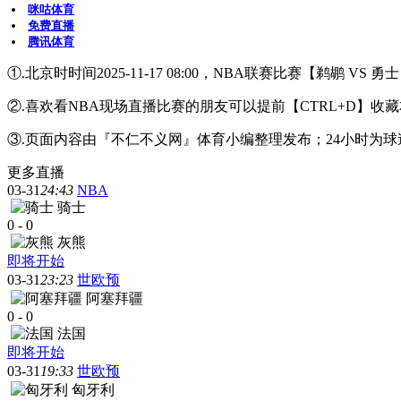
咪咕体育
免费直播
腾讯体育
①.北京时时间2025-11-17 08:00，NBA联赛比赛【鹈鹕 V
②.喜欢看NBA现场直播比赛的朋友可以提前【CTRL+D
③.页面内容由『不仁不义网』体育小编整理发布；24小时为
更多直播
03-31
24:43
NBA
骑士
0
-
0
灰熊
即将开始
03-31
23:23
世欧预
阿塞拜疆
0
-
0
法国
即将开始
03-31
19:33
世欧预
匈牙利