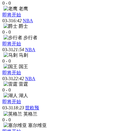
0
-
0
老鹰
即将开始
03-31
6:42
NBA
爵士
0
-
0
步行者
即将开始
03-31
21:54
NBA
马刺
0
-
0
国王
即将开始
03-31
22:42
NBA
雷霆
0
-
0
湖人
即将开始
03-31
18:23
世欧预
英格兰
0
-
0
塞尔维亚