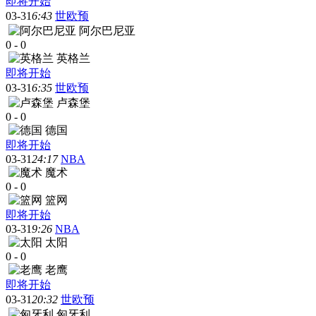
即将开始
03-31
6:43
世欧预
阿尔巴尼亚
0
-
0
英格兰
即将开始
03-31
6:35
世欧预
卢森堡
0
-
0
德国
即将开始
03-31
24:17
NBA
魔术
0
-
0
篮网
即将开始
03-31
9:26
NBA
太阳
0
-
0
老鹰
即将开始
03-31
20:32
世欧预
匈牙利