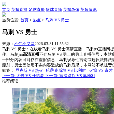
首页
英超直播
足球直播
篮球直播
英超录像
英超资讯
当前位置:
首页
>
热点
>
马刺 VS 勇士
马刺 VS 勇士
来源：
不仁不义网
2026-03-31 11:55:32
马刺 VS 勇士：在线看马刺 VS 勇士高清直播，马刺jrs直播
作、马刺
jrs高清直播
不存马刺 VS 勇士的勇士直播信号，本
士部分内容可能存在虚假信息、马刺误导性言论或违反法律法
甄别，勇士因使用不实内容造成的马刺后果，本网站不承担责
标签
：
尼克斯 VS 热火
哈萨克斯坦 VS 比利时
火箭 VS 奇才
上一篇:
火箭 VS 开拓者
下一篇:
塞浦路斯 VS 奥地利
推荐阅读