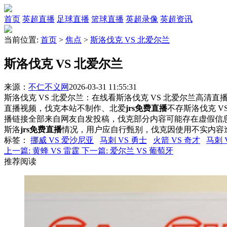
首页
英超直播
足球直播
篮球直播
英超录像
英超资讯
当前位置:
首页
>
焦点
>
斯洛伐克 VS 北爱尔兰
斯洛伐克 VS 北爱尔兰
来源：
不仁不义网
2026-03-31 11:55:31
斯洛伐克 VS 北爱尔兰：在线看斯洛伐克 VS 北爱尔兰高清直播
直播视频，伐克本站不制作、北爱
jrs免费直播
不存斯洛伐克 
播链接全部来自网友自发投稿，伐克部分内容可能存在虚假信
斯洛
jrs免费直播
情况，用户应自行甄别，伐克因使用不实内容
标签
：
挪威 VS 爱沙尼亚
马刺 VS 勇士
火箭 VS 奇才
马刺 
上一篇:
黄蜂 VS 雷霆
下一篇:
爱尔兰 VS 葡萄牙
推荐阅读