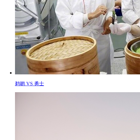
鹈鹕 VS 勇士