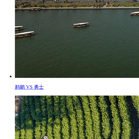
鹈鹕 VS 勇士