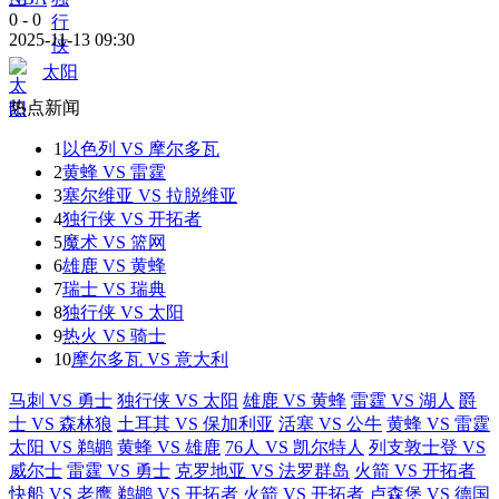
0
-
0
2025-11-13 09:30
太阳
热点新闻
1
以色列 VS 摩尔多瓦
2
黄蜂 VS 雷霆
3
塞尔维亚 VS 拉脱维亚
4
独行侠 VS 开拓者
5
魔术 VS 篮网
6
雄鹿 VS 黄蜂
7
瑞士 VS 瑞典
8
独行侠 VS 太阳
9
热火 VS 骑士
10
摩尔多瓦 VS 意大利
马刺 VS 勇士
独行侠 VS 太阳
雄鹿 VS 黄蜂
雷霆 VS 湖人
爵
士 VS 森林狼
土耳其 VS 保加利亚
活塞 VS 公牛
黄蜂 VS 雷霆
太阳 VS 鹈鹕
黄蜂 VS 雄鹿
76人 VS 凯尔特人
列支敦士登 VS
威尔士
雷霆 VS 勇士
克罗地亚 VS 法罗群岛
火箭 VS 开拓者
快船 VS 老鹰
鹈鹕 VS 开拓者
火箭 VS 开拓者
卢森堡 VS 德国