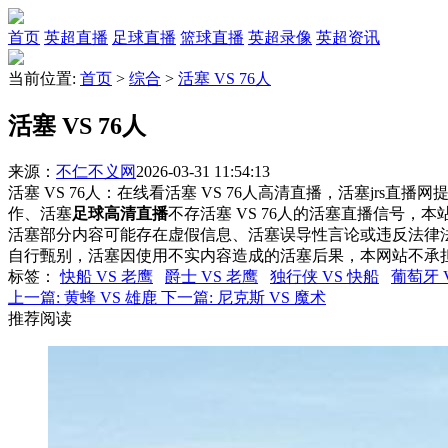
首页
英超直播
足球直播
篮球直播
英超录像
英超资讯
当前位置:
首页
>
综合
>
活塞 VS 76人
活塞 VS 76人
来源：
不仁不义网
2026-03-31 11:54:13
活塞 VS 76人：在线看活塞 VS 76人高清直播，活塞jrs直
作、活塞
足球高清直播
不存活塞 VS 76人的活塞直播信号
活塞部分内容可能存在虚假信息、活塞误导性言论或违反法律
自行甄别，活塞因使用不实内容造成的活塞后果，本网站不承
标签
：
快船 VS 老鹰
爵士 VS 老鹰
独行侠 VS 快船
葡萄牙 
上一篇:
黄蜂 VS 雄鹿
下一篇:
尼克斯 VS 魔术
推荐阅读