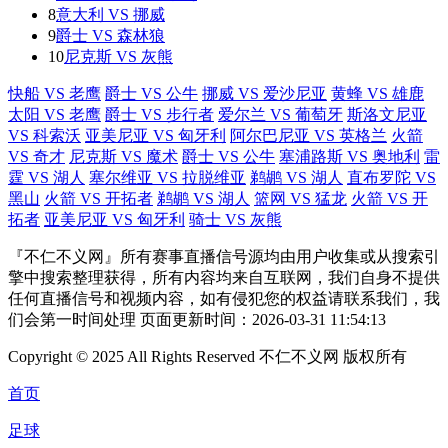
8
意大利 VS 挪威
9
爵士 VS 森林狼
10
尼克斯 VS 灰熊
快船 VS 老鹰
爵士 VS 公牛
挪威 VS 爱沙尼亚
黄蜂 VS 雄鹿
太阳 VS 老鹰
爵士 VS 步行者
爱尔兰 VS 葡萄牙
斯洛文尼亚
VS 科索沃
亚美尼亚 VS 匈牙利
阿尔巴尼亚 VS 英格兰
火箭
VS 奇才
尼克斯 VS 魔术
爵士 VS 公牛
塞浦路斯 VS 奥地利
雷
霆 VS 湖人
塞尔维亚 VS 拉脱维亚
鹈鹕 VS 湖人
直布罗陀 VS
黑山
火箭 VS 开拓者
鹈鹕 VS 湖人
篮网 VS 猛龙
火箭 VS 开
拓者
亚美尼亚 VS 匈牙利
骑士 VS 灰熊
『不仁不义网』所有赛事直播信号源均由用户收集或从搜索引
擎中搜索整理获得，所有内容均来自互联网，我们自身不提供
任何直播信号和视频内容，如有侵犯您的权益请联系我们，我
们会第一时间处理 页面更新时间：2026-03-31 11:54:13
Copyright © 2025 All Rights Reserved 不仁不义网 版权所有
首页
足球