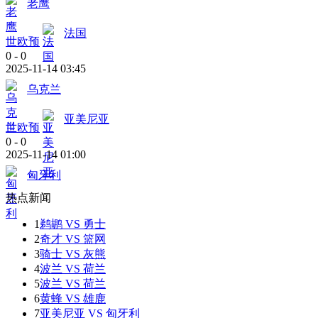
老鹰
法国
世欧预
0
-
0
2025-11-14 03:45
乌克兰
亚美尼亚
世欧预
0
-
0
2025-11-14 01:00
匈牙利
热点新闻
1
鹈鹕 VS 勇士
2
奇才 VS 篮网
3
骑士 VS 灰熊
4
波兰 VS 荷兰
5
波兰 VS 荷兰
6
黄蜂 VS 雄鹿
7
亚美尼亚 VS 匈牙利