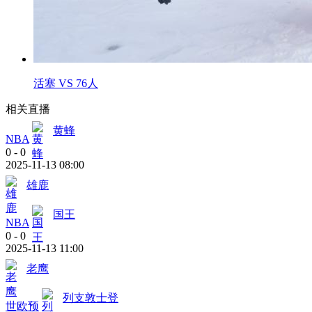
活塞 VS 76人
相关直播
黄蜂
NBA
0
-
0
2025-11-13 08:00
雄鹿
国王
NBA
0
-
0
2025-11-13 11:00
老鹰
列支敦士登
世欧预