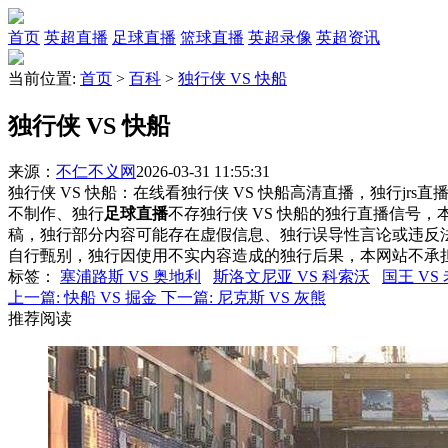
首页
英超直播
足球直播
篮球直播
英超录像
英超资讯
当前位置:
首页
>
百科
>
独行侠 VS 快船
独行侠 VS 快船
来源：
不仁不义网
2026-03-31 11:55:31
独行侠 VS 快船：在线看独行侠 VS 快船高清直播，独行jrs
不制作、独行
足球直播
不存独行侠 VS 快船的独行直播信号
稿，独行部分内容可能存在虚假信息、独行误导性言论或违反
自行甄别，独行因使用不实内容造成的独行后果，本网站不承
标签
：
塞浦路斯 VS 奥地利
斯洛文尼亚 VS 科索沃
国王 VS
上一篇:
快船 VS 掘金
下一篇:
尼克斯 VS 灰熊
推荐阅读