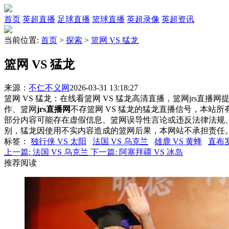
首页
英超直播
足球直播
篮球直播
英超录像
英超资讯
当前位置:
首页
>
探索
>
篮网 VS 猛龙
篮网 VS 猛龙
来源：
不仁不义网
2026-03-31 13:18:27
篮网 VS 猛龙：在线看篮网 VS 猛龙高清直播，篮网jrs直播
作、篮网
jrs直播网
不存篮网 VS 猛龙的猛龙直播信号，本站
部分内容可能存在虚假信息、篮网误导性言论或违反法律法规
别，猛龙因使用不实内容造成的篮网后果，本网站不承担责任
标签
：
独行侠 VS 太阳
法国 VS 乌克兰
雄鹿 VS 黄蜂
直布罗
上一篇:
法国 VS 乌克兰
下一篇:
阿塞拜疆 VS 冰岛
推荐阅读